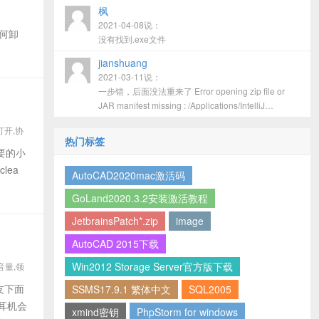
枫
2021-04-08说：
如何卸
没有找到.exe文件
jianshuang
2021-03-11说：
一步错，后面没法重来了 Error opening zip file or
JAR manifest missing : /Applications/IntelliJ
IDEA.app/Contents/bin/jetbrains-agent.jar
,打开,协
热门标签
有需要的小
lea
AutoCAD2020mac激活码
GoLand2020.3.2安装激活教程
JetbrainsPatch*.zip
image
AutoCAD 2015下载
Win2012 Storage Server官方版下载
音量,领
友下面
SSMS17.9.1 繁体中文
SQL2005
耳机会
xmind密钥
PhpStorm for windows