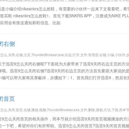
?下面是小编介绍nikesnkrs怎么抢鞋，有需要的小伙伴一起来下文看看吧，
抽签买鞋 nikesnkrs怎么抢鞋1、首先下载SNKRS APP，注册成为NIKE PL
，应用会有推送通知新鞋信息。比如
闭右侧
怎么,关闭,右侧,主页,ThunderBrowser,exe,右边,打开,文件,管理器,右键,小编,小伙伴,
关于迅雷9怎么关闭右侧呢?下面就为大家带来了迅雷9关闭右边主页的方
解哦。迅雷9怎么关闭右侧?迅雷9关闭右边主页的方法首先要跟大家说的
小编可以帮大家将其屏蔽掉，步骤如下：1、首先我们打开迅雷9，然后在
闭首页
怎么,关闭,首页,右键,播放,视频,ThunderBrowser,exe,文件,删除,搜索,方法,下面,而本节
雷9怎么关闭首页的相关操作，而本节就介绍迅雷9关闭首页视频播放的方
习一下吧，希望对你们有所帮助。迅雷9怎么关闭首页?迅雷9关闭首页视