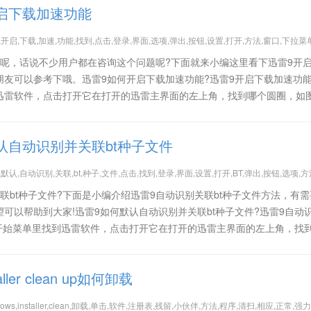
启下载加速功能
,开启,下载,加速,功能,找到,点击,登录,界面,选项,弹出,按钮,设置,打开,方法,窗口,下拉菜单
能呢，话说不少用户都在咨询这个问题呢?下面就来小编这里看下迅雷9开
朋友可以参考下哦。迅雷9如何开启下载加速功能?迅雷9开启下载加速功
迅雷软件，点击打开它在打开的迅雷主界面的左上角，找到哪个圆圈，如
认自动识别并关联bt种子文件
默认,自动识别,关联,bt,种子,文件,点击,找到,登录,界面,设置,打开,BT,弹出,按钮,选项,方
联bt种子文件?下面是小编介绍迅雷9自动识别关联bt种子文件方法，有
可以帮助到大家!迅雷9如何默认自动识别并关联bt种子文件?迅雷9自动
在开始菜单里找到迅雷软件，点击打开它在打开的迅雷主界面的左上角，找
taller clean up如何卸载
dows,installer,clean,卸载,单击,软件,注册表,残留,小伙伴,方法,程序,清扫,相应,正常,强力