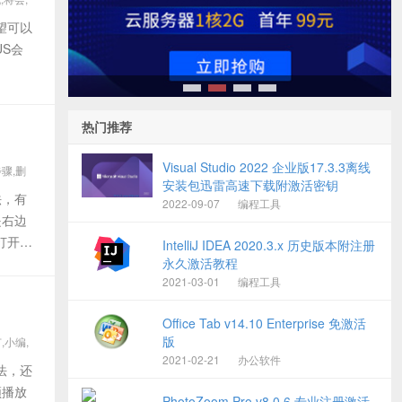
希望可以
US会
1
2
3
4
热门推荐
Visual Studio 2022 企业版17.3.3离线
步骤,删
安装包迅雷高速下载附激活密钥
法，有
2022-09-07
编程工具
是右边
打开任
IntelliJ IDEA 2020.3.x 历史版本附注册
永久激活教程
2021-03-01
编程工具
Office Tab v14.10 Enterprise 免激活
版
,小编,
2021-02-21
办公软件
法，还
频播放
PhotoZoom Pro v8.0.6 专业注册激活