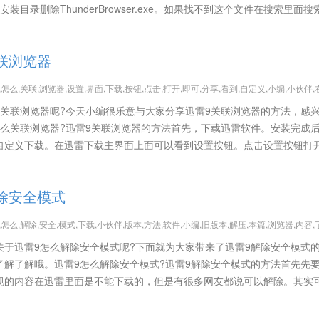
目录删除ThunderBrowser.exe。如果找不到这个文件在搜索里面搜
联浏览器
,怎么,关联,浏览器,设置,界面,下载,按钮,点击,打开,即可,分享,看到,自定义,小编,小伙伴,
么关联浏览器呢?今天小编很乐意与大家分享迅雷9关联浏览器的方法，感
怎么关联浏览器?迅雷9关联浏览器的方法首先，下载迅雷软件。安装完成
自定义下载。在迅雷下载主界面上面可以看到设置按钮。点击设置按钮打
除安全模式
,怎么,解除,安全,模式,下载,小伙伴,版本,方法,软件,小编,旧版本,解压,本篇,浏览器,内容,
关于迅雷9怎么解除安全模式呢?下面就为大家带来了迅雷9解除安全模式
了解了解哦。迅雷9怎么解除安全模式?迅雷9解除安全模式的方法首先先
规的内容在迅雷里面是不能下载的，但是有很多网友都说可以解除。其实