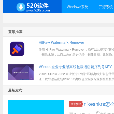
Windows系统
开源系统
置顶推荐
HitPaw Watermark Remover
使用 HitPaw Watermark Remover，您可以从视频和图
中删除水印，从而从您的历史记录中删除日期、建筑物
物等。方便的图形界面该应用程序的 GUI 非常直观，因
它可以轻松上传原始图像。您不仅可以将其拖动到主窗
VS2022企业专业版离线包激活密钥序列号KEY
还可以根据您喜欢的方法导航到其位置。支持的源格式
Visual Studio 2022 企业版专业版社区版离线安装包迅
JPEG、JP
速下载附激活密钥!VS2022离线包企业版专业版社区版
能简介2022 年版本 17.3.3 Visual Studio版本中的新增
摘要C++添加了新的配置预设
最新发布
nikesnkrs
技术教程
2021-04-28
标签:nik