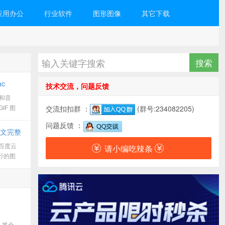
应用办公
行业软件
图形图像
其它下载
ac
技术交流，问题反馈
和音
F 图
交流扣扣群 ：
(群号:234082205)
视频或音
问题反馈 ：
AVI、
9 中文完整
等甚至
）百度云
请小编吃辣条
发行的图
数字图
行图片编
频、出
,将会,