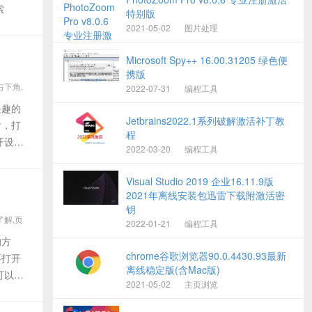
索
特别版
2021-05-02
图片处理
Microsoft Spy++ 16.00.31205 绿色便
携版
右下角,
2022-07-31
编程工具
兴趣的
Jetbrains2022.1系列破解激活补丁教
后，打
程
开设置
2022-03-20
编程工具
Visual Studio 2019 企业16.11.9版
2021年离线安装包迅雷下载附激活密
钥
了解,页
2022-01-21
编程工具
的方
chrome谷歌浏览器90.0.4430.93最新
要打开
离线稳定版(含Mac版)
可以通
2021-05-02
主页浏览