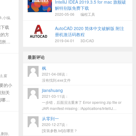
IntelliJ IDEA 2019.3.5 for mac 旗舰破
解特别版免费下载
2020-05-06
编程工具
,小编,
启下载
AutoCAD 2020 简体中文破解版 附注
能的方
册机激活码教程
2019-04-01
3D/CAD
图所
最新评论
枫
2021-04-08说：
法,窗
没有找到.exe文件
需要的小
jianshuang
识别关
2021-03-11说：
到哪个
一步错，后面没法重来了 Error opening zip file or
JAR manifest missing : /Applications/IntelliJ
IDEA.app/Contents/bin/jetbrains-agent.jar
从零到一
2020-12-27说：
[安装参数.txt]在哪里？
,删除,