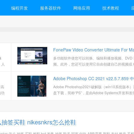
编程开发
服务器软件
网络应用
技术教程
FonePaw Video Converter Ultimate For M
像
多功能软件使您可以转换、编辑和播放视频、DVD 
v9.7.0.16041 全能视频转换播放器
、人
频。此外，您还可以使用它自由创建自己的视频或 GI
为
像。配备先进的高清视频转换技术，可以轻松地将
口，
频以任何流行格式传输到任何平台或设备，如 MKV、
Adobe Photoshop CC 2021 v22.5.7.85
为
WMV、MP4、FLV 和 MP3、WAV、M4A、WMA 
雷高
Adobe Photoshop2021破解版（win10系统版本
4K视频。它还
直装版
的功
盘下载，简称“PS”，是由Adobe Systems开发和
功能
像处理软件。Photoshop主要处理以像素所构成的
像。使用其众多的编修与绘图工具，可以有效地进
辑工作。ps有很多功能，在图像、图形、文字、视
版等各方面都有涉及。
怎么抽签买鞋 nikesnkrs怎么抢鞋
esnkrs,怎么,抽签,买鞋,抢鞋,bot,发售,抽奖,鞋子,国家,付款,APP,需要,新鞋,支付,账号,手机