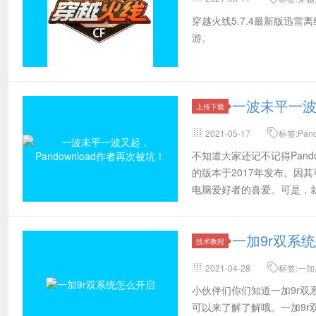
器,CF迅雷下载,CF离线包完整版,
穿越火线5.7.4最新版迅雷
越火线iOS,穿越火线,CrossFire,C
游。
一波未平一波又
上传下载
2021-05-17
标签:Pand
度网盘,pandownload作者后来
不知道大家还记不记得Pand
的版本于2017年发布。因其
电脑爱好者的喜爱。可是，就在去
一加9r双系
技术教程
2021-04-28
标签:一加
伙伴,了解
小伙伴们你们知道一加9r双
可以来了解了解哦。一加9r