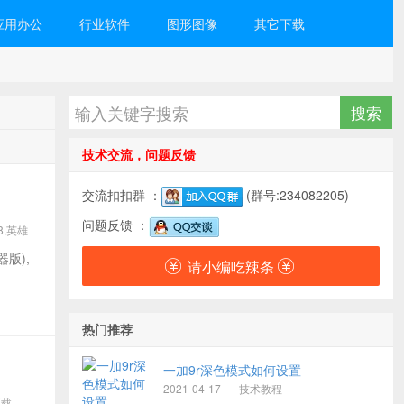
应用办公
行业软件
图形图像
其它下载
技术交流，问题反馈
交流扣扣群 ：
(群号:234082205)
问题反馈 ：
8,英雄
版),
请小编吃辣条
热门推荐
一加9r深色模式如何设置
2021-04-17
技术教程
下载