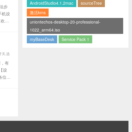
AndroidStudio4.1.2mac
sourceTree
法步
激活kms
手机设
喜欢的
uniontechos-desktop-20-professional-
1022_arm64.iso
myBaseDesk
Service Pack 1
开关,选
骤，有
【设
各位分