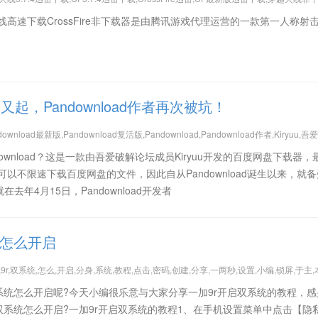
CF V5.7.4,穿越火线5.7.4离线,穿越火线迅雷下载,穿越火线手游下载,CF手游,穿越火线
离线高速下载CrossFire非下载器是由腾讯游戏代理运营的一款第一人称射
F
起，Pandownload作者再次被坑！
ownload最新版,Pandownload复活版,Pandownload,Pandownload作者,Kiryuu,
怎么样了
ownload？这是一款由吾爱破解论坛成员Kiryuu开发的百度网盘下载器，
可以不限速下载百度网盘的文件，因此自从Pandownload诞生以来，就
年4月15日，Pandownload开发者
统怎么开启
,9r,双系统,怎么,开启,分身,系统,教程,点击,密码,创建,分享,一两秒,设置,小编,锁屏,于主,
系统怎么开启呢?今天小编很乐意与大家分享一加9r开启双系统的教程，
双系统怎么开启?一加9r开启双系统的教程1、在手机设置菜单中点击【隐