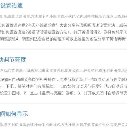
何设置语速
,听听,设置,语速,分享,方法,左下角,小编,本篇,小伙伴,了解,调整,按钮,听力,乐意,点击,感
如何设置语速呢?今天小编很乐意与大家分享英语听听语速设置方法，感
听如何设置语速?英语听听语速设置方法1、打开英语听听2、选择你想学
速调整按钮4、调整到适合自己的语速即可以上这里为各位分享了英语听听
动调节亮度
,自动,调节,亮度,小编,教程,点击,而本节,图标,朋友,桌面上,开关,错过,选项,右侧,分享,关闭
加9如何自动调节亮度的相关操作，而本节就介绍了一加9自动调节亮度教
习一下吧，希望对你们有所帮助。一加9如何自动调节亮度?一加9自动调
【设置】图标。2、点击【显示与亮度】选项。3、打开或关闭【自动调节
时间如何显示
,9r,息屏,时间,显示,步骤,小伙伴,点击,样式,方法,小编,本篇,了解,菜单,个性化,需要,开关,