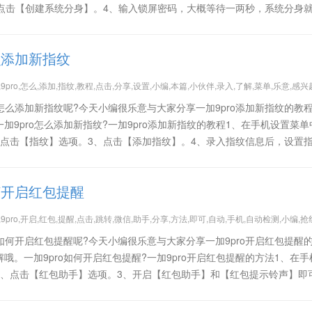
、点击【创建系统分身】。4、输入锁屏密码，大概等待一两秒，系统分身
么添加新指纹
9pro,怎么,添加,指纹,教程,点击,分享,设置,小编,本篇,小伙伴,录入,了解,菜单,乐意,感兴
o怎么添加新指纹呢?今天小编很乐意与大家分享一加9pro添加新指纹的教
加9pro怎么添加新指纹?一加9pro添加新指纹的教程1、在手机设置菜单
、点击【指纹】选项。3、点击【添加指纹】。4、录入指纹信息后，设置
如何开启红包提醒
,9pro,开启,红包,提醒,点击,跳转,微信,助手,分享,方法,即可,自动,手机,自动检测,小编,抢
o如何开启红包提醒呢?今天小编很乐意与大家分享一加9pro开启红包提醒
哦。一加9pro如何开启红包提醒?一加9pro开启红包提醒的方法1、在手
2、点击【红包助手】选项。3、开启【红包助手】和【红包提示铃声】即