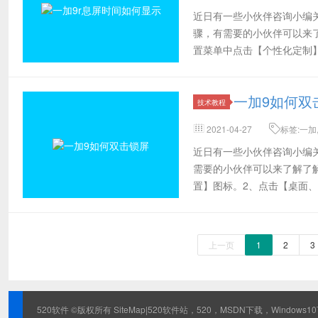
侧,分享
近日有一些小伙伴咨询小编关
骤，有需要的小伙伴可以来了
置菜单中点击【个性化定制
息屏样
一加9如何双
技术教程
2021-04-27
标签:一加
项,右侧
近日有一些小伙伴咨询小编
需要的小伙伴可以来了解了解
置】图标。2、点击【桌面
享了一加9快
上一页
1
2
3
520软件 ©版权所有
SiteMap
|520软件站，520，MSDN下载，Windows1