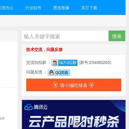
应用办公
行业软件
图形图像
其它下载
技术交流，问题反馈
交流扣扣群 ：
(群号:234082205)
问题反馈 ：
请小编吃辣条
ux