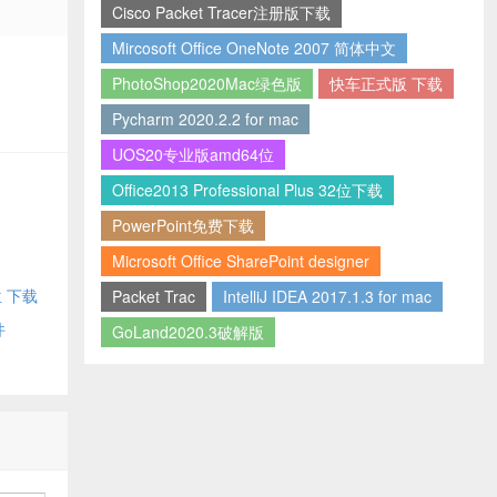
Cisco Packet Tracer注册版下载
Mircosoft Office OneNote 2007 简体中文
PhotoShop2020Mac绿色版
快车正式版 下载
Pycharm 2020.2.2 for mac
UOS20专业版amd64位
Office2013 Professional Plus 32位下载
PowerPoint免费下载
Microsoft Office SharePoint designer
4位 下载
Packet Trac
IntelliJ IDEA 2017.1.3 for mac
件
GoLand2020.3破解版