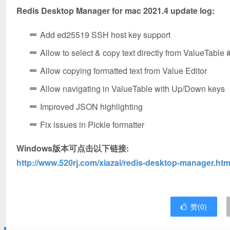
Redis Desktop Manager for mac 2021.4 update log:
Add ed25519 SSH host key support
Allow to select & copy text directly from ValueTable
Allow copying formatted text from Value Editor
Allow navigating in ValueTable with Up/Down keys
Improved JSON highlighting
Fix issues in Pickle formatter
Windows版本可点击以下链接:
http://www.520rj.com/xiazai/redis-desktop-manager.htm
赞(
0
)