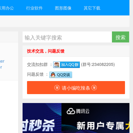
应用办公
行业软件
图形图像
其它下载
技术交流，问题反馈
ger
交流扣扣群 ：
(群号:234082205)
r
问题反馈 ：
请小编吃辣条