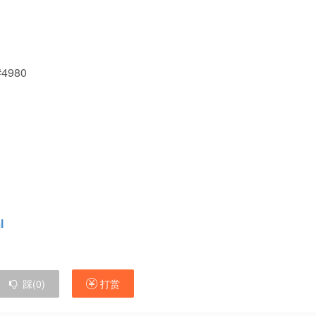
 #4980
l
踩(
0
)
打赏