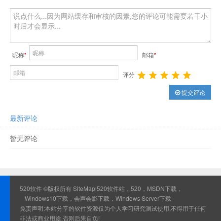
昵称
*
邮箱
*
评分
提交评论
最新评论
暂无评论
520软件 ©版权所有
SiteMap
|520软件站，520，MSDN下载，
Windows10下载，会声会影下载，Windows Server下载
免责声明:本站分享的软件资源仅为个人学习研究测试使用,不得用于任何
非法或商业用途,否则后果自负!