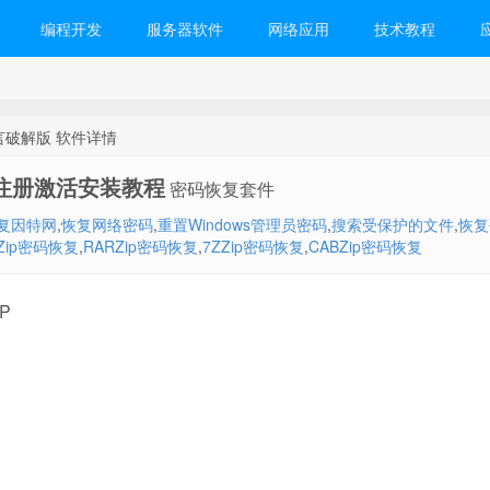
编程开发
服务器软件
网络应用
技术教程
1 多语言破解版 软件详情
破解版附注册激活安装教程
密码恢复套件
复因特网
,
恢复网络密码
,
重置Windows管理员密码
,
搜索受保护的文件
,
恢复
Zip密码恢复
,
RARZip密码恢复
,
7ZZip密码恢复
,
CABZip密码恢复
XP