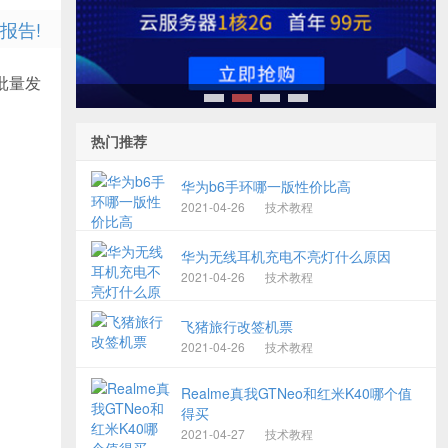
报告!
批量发
1
2
3
4
热门推荐
华为b6手环哪一版性价比高
2021-04-26
技术教程
华为无线耳机充电不亮灯什么原因
2021-04-26
技术教程
飞猪旅行改签机票
2021-04-26
技术教程
Realme真我GTNeo和红米K40哪个值
得买
2021-04-27
技术教程