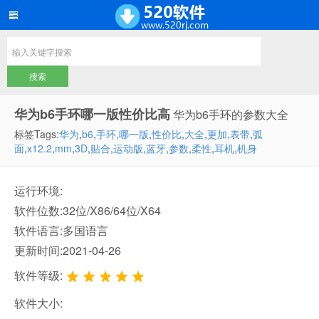
华为b6手环哪一版性价比高
华为b6手环的参数大全
标签Tags:
华为
,
b6
,
手环
,
哪一版
,
性价比
,
大全
,
更加
,
表带
,
弧
面
,
x12.2
,
mm
,
3D
,
贴合
,
运动版
,
蓝牙
,
参数
,
柔性
,
耳机
,
机身
运行环境:
软件位数:32位/X86/64位/X64
软件语言:多国语言
更新时间:2021-04-26
软件等级:
软件大小: