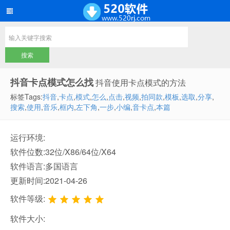
抖音卡点模式怎么找
抖音使用卡点模式的方法
标签Tags:
抖音
,
卡点
,
模式
,
怎么
,
点击
,
视频
,
拍同款
,
模板
,
选取
,
分享
,
搜索
,
使用
,
音乐
,
框内
,
左下角
,
一步
,
小编
,
音卡点
,
本篇
运行环境:
软件位数:32位/X86/64位/X64
软件语言:多国语言
更新时间:2021-04-26
软件等级:
软件大小: