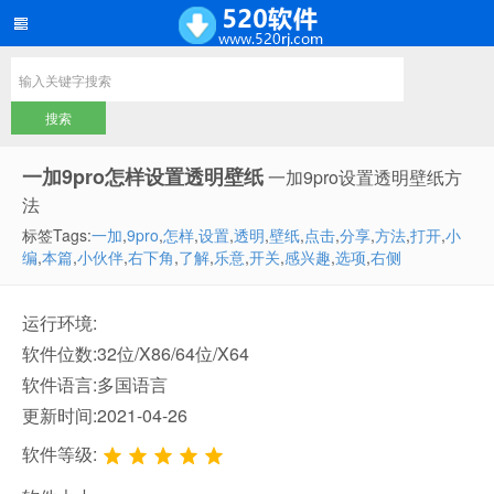
一加9pro怎样设置透明壁纸
一加9pro设置透明壁纸方
法
标签Tags:
一加
,
9pro
,
怎样
,
设置
,
透明
,
壁纸
,
点击
,
分享
,
方法
,
打开
,
小
编
,
本篇
,
小伙伴
,
右下角
,
了解
,
乐意
,
开关
,
感兴趣
,
选项
,
右侧
运行环境:
软件位数:32位/X86/64位/X64
软件语言:多国语言
更新时间:2021-04-26
软件等级: