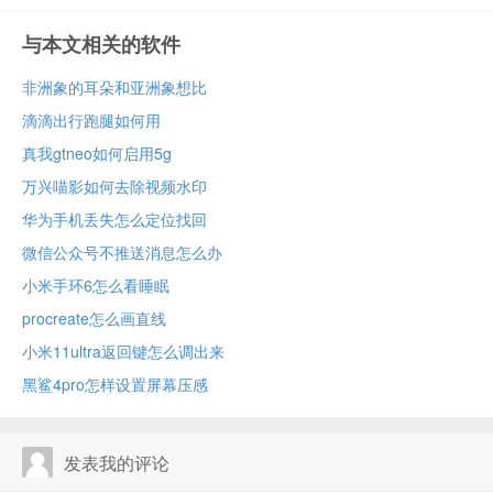
与本文相关的软件
非洲象的耳朵和亚洲象想比
滴滴出行跑腿如何用
真我gtneo如何启用5g
万兴喵影如何去除视频水印
华为手机丢失怎么定位找回
微信公众号不推送消息怎么办
小米手环6怎么看睡眠
procreate怎么画直线
小米11ultra返回键怎么调出来
黑鲨4pro怎样设置屏幕压感
发表我的评论