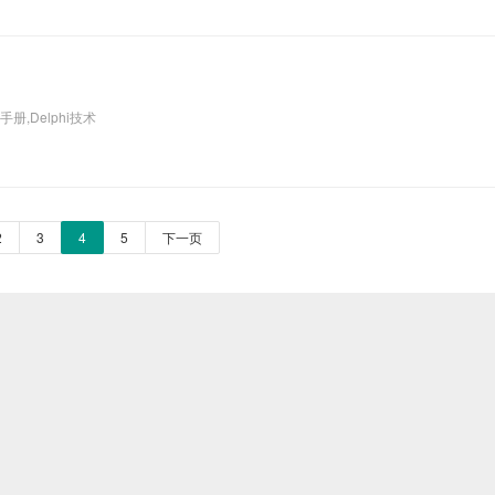
i手册,Delphi技术
2
3
4
5
下一页