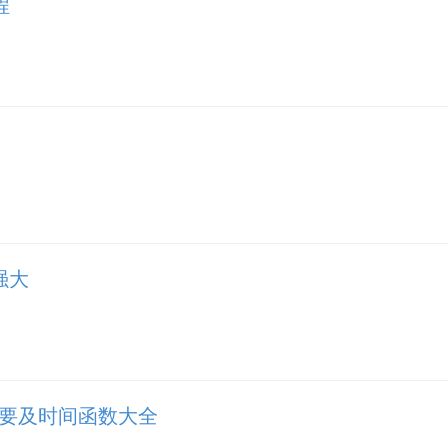
程
强大
i精要及时间函数大全