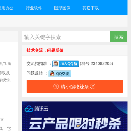
应用办公
行业软件
图形图像
其它下载
技术交流，问题反馈
交流扣扣群 ：
(群号:234082205)
业版,TU旗
,程序安
件卸载及
问题反馈 ：
系统快
请小编吃辣条
中文
工具，它