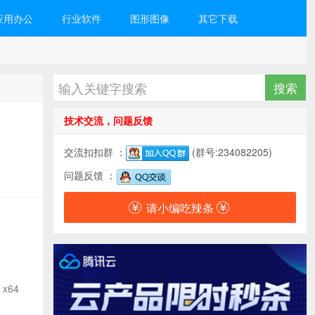
应用办公
行业软件
图形图像
其它下载
技术交流，问题反馈
交流扣扣群 ：
(群号:234082205)
问题反馈 ：
请小编吃辣条
 x64