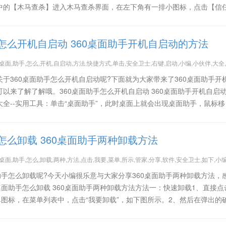
中的【木马查杀】进入木马查杀界面，在左下角有一排小图标，点击【信
手怎么开机自启动 360桌面助手开机自启动的方法
0,桌面,助手,怎么,开机,自启动,方法,快捷方式,单击,安全卫士,右键,启动,小编,小伙伴,大全
于360桌面助手怎么开机自启动呢?下面就为大家带来了360桌面助手开
以来了解了解哦。360桌面助手怎么开机自启动 360桌面助手开机自启
能大全--实用工具：单击“桌面助手”，此时桌面上就会出现桌面助手，鼠标移
手怎么卸载 360桌面助手两种卸载方法
0,桌面,助手,怎么,卸载,两种,方法,点击,我要,菜单,所示,管家,分享,软件,安全卫士,如下,小
助手怎么卸载呢?今天小编很乐意与大家分享360桌面助手两种卸载方法，
桌面助手怎么卸载 360桌面助手两种卸载方法方法一：快速卸载1、直接点击
单图标，在菜单列表中，点击“我要卸载”，如下图所示。2、然后在弹出的