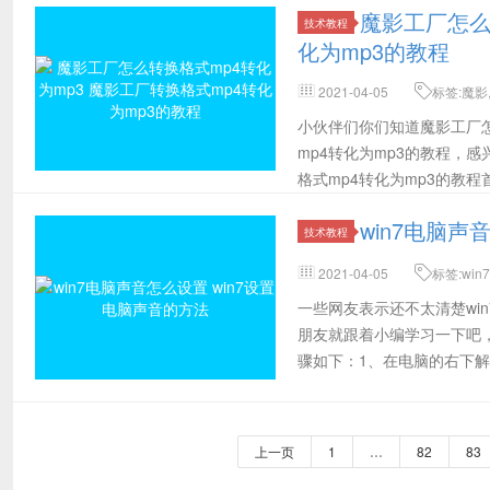
魔影工厂怎么
技术教程
化为mp3的教程
2021-04-05
标签:魔影
频,选择
小伙伴们你们知道魔影工厂怎
mp4转化为mp3的教程，
格式mp4转化为mp3的教
win7电脑声
技术教程
2021-04-05
标签:wi
个,具体步骤
一些网友表示还不太清楚wi
朋友就跟着小编学习一下吧，
骤如下：1、在电脑的右下
上一页
1
…
82
83