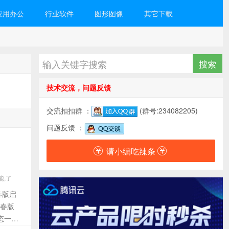
应用办公
行业软件
图形图像
其它下载
技术交流，问题反馈
交流扣扣群 ：
(群号:234082205)
问题反馈 ：
请小编吃辣条
能,了
春版启
青春版
态一