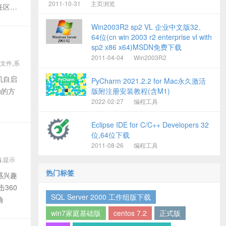
2011-10-31
主页浏览
任区】
Win2003R2 sp2 VL 企业中文版32、
64位(cn win 2003 r2 enterprise vl with
sp2 x86 x64)MSDN免费下载
2011-04-04
Win2003R2
,文件,系
机自启
PyCharm 2021.2.2 for Mac永久激活
动的方
版附注册安装教程(含M1)
2022-02-27
编程工具
Eclipse IDE for C/C++ Developers 32
位,64位下载
2011-08-26
编程工具
编,提示
热门标签
感兴趣
360
SQL Server 2000 工作组版下载
确
win7家庭基础版
centos 7.2
正式版