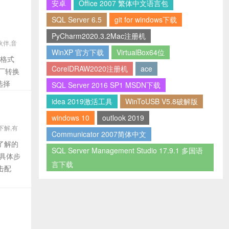
安卓
Office 2007 繁体中文语言包
SQL Server 6.5
git for windows下载
PyCharm2020.3.2Mac注册机
伙伴,音
WinXP 官方下载
VirtualBox64位
换格式
CorelDRAW2020注册机
ace
厂转换
选择
SQL Server 2016 SP1 MSDN下载
idea 2019激活工具
WinToUSB V5.8破解版
windows 10
outlook 2019
下解,有
Communicator 2007简体中文
了解的
SQL Server Management Studio 17.9.1 多国语
法具体步
言下载
击配