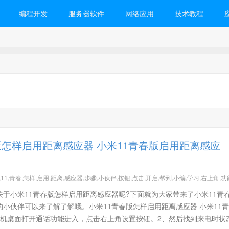
编程开发
服务器软件
网络应用
技术教程
版怎样启用距离感应器 小米11青春版启用距离感应
,11,青春,怎样,启用,距离,感应器,步骤,小伙伴,按钮,点击,开启,帮到,小编,学习,右上角,功
于小米11青春版怎样启用距离感应器呢?下面就为大家带来了小米11青
小伙伴可以来了解了解哦。小米11青春版怎样启用距离感应器 小米11
手机桌面打开通话功能进入，点击右上角设置按钮。2、然后找到来电时状