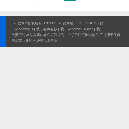
520软件 ©版权所有
SiteMap
|520软件站，520，MSDN下载，
Windows10下载，会声会影下载，Windows Server下载
免责声明:本站分享的软件资源仅为个人学习研究测试使用,不得用于任何
非法或商业用途,否则后果自负!